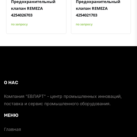
Предохранительный
Предохранительный
клапан REMEZA
клапан REMEZA
4254026703
4254021703
по запросу
по запросу
О НАС
Компания "ЕВЛАРТ" - центр промышленных инноваций,
поставка и сервис промышленного оборудования.
МЕНЮ
Главная