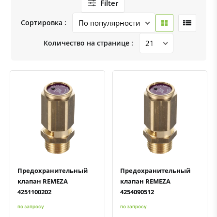
Filter
Сортировка :
Количество на странице :
Быстрый просмотр
Добавить к сравнению
Добавить в избранное
Быстрый просмотр
Добавить к сравнению
Добавить в избранное
Предохранительный
Предохранительный
клапан REMEZA
клапан REMEZA
4251100202
4254090512
по запросу
по запросу