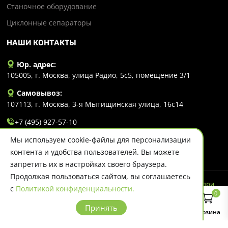
Станочное оборудование
Циклонные сепараторы
НАШИ КОНТАКТЫ
Юр. адрес:
105005, г. Москва, улица Радио, 5с5, помещение 3/1
Самовывоз:
107113, г. Москва, 3-я Мытищинская улица, 16с14
+7 (495) 927-57-10
Мы используем cookie-файлы для персонализации
info@evlart.ru
контента и удобства пользователей. Вы можете
запретить их в настройках своего браузера.
Продолжая пользоваться сайтом, вы соглашаетесь
© 2026 Evlart. Сайт несет информационный характер и ни при
с
Политикой конфиденциальности.
каких обстоятельствах не является публичной офертой.
0
Политика конфиденциальности
Принять
Главная
Каталог
Поиск
Корзина