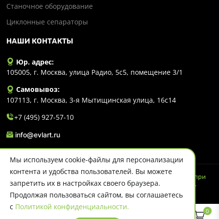
Станочное оборудование
Циклонные сепараторы
НАШИ КОНТАКТЫ
Юр. адрес:
105005, г. Москва, улица Радио, 5с5, помещение 3/1
Самовывоз:
107113, г. Москва, 3-я Мытищинская улица, 16с14
+7 (495) 927-57-10
info@evlart.ru
Мы используем cookie-файлы для персонализации
контента и удобства пользователей. Вы можете
© 2026 Evlart. Сайт несет информационный характер и ни при
запретить их в настройках своего браузера.
каких обстоятельствах не является публичной офертой.
Политика конфиденциальности
Продолжая пользоваться сайтом, вы соглашаетесь
с
Политикой конфиденциальности.
0