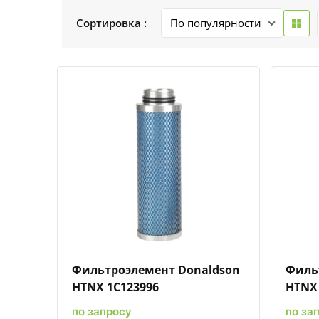
Сортировка :
Быстрый просмотр
Добавить к сравнению
Добавить в избранное
Фильтроэлемент Donaldson
Филь
HTNX 1C123996
HTNX 
по запросу
по за