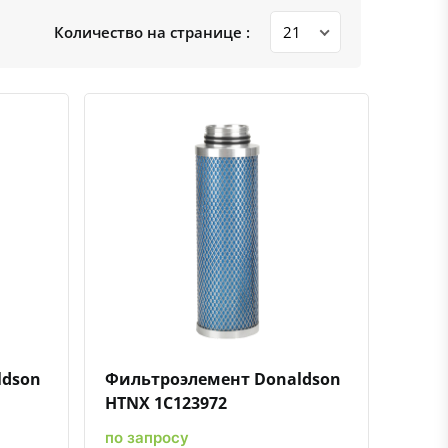
Количество на странице :
ению
ь в избранное
Быстрый просмотр
Добавить к сравнению
Добавить в избранное
ldson
Фильтроэлемент Donaldson
HTNX 1C123972
по запросу