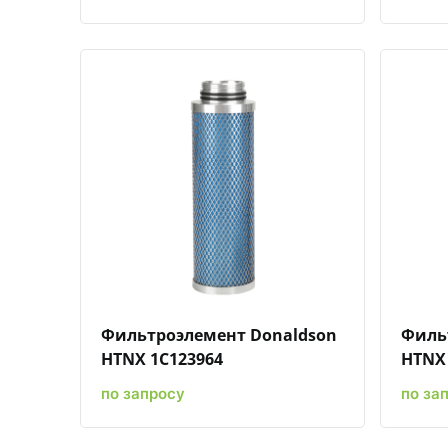
Быстрый просмотр
Добавить к сравнению
Добавить в избранное
Фильтроэлемент Donaldson
Филь
HTNX 1C123964
HTNX 
по запросу
по за