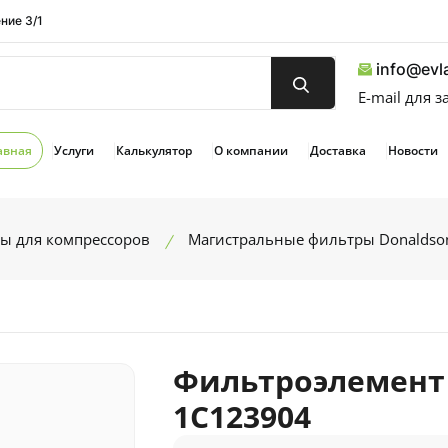
ние 3/1
info@evla
E-mail для 
авная
Услуги
Калькулятор
О компании
Доставка
Новости
ы для компрессоров
Магистральные фильтры Donaldso
Фильтроэлемент
1C123904