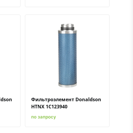
ению
ь в избранное
Быстрый просмотр
Добавить к сравнению
Добавить в избранное
ldson
Фильтроэлемент Donaldson
HTNX 1C123940
по запросу