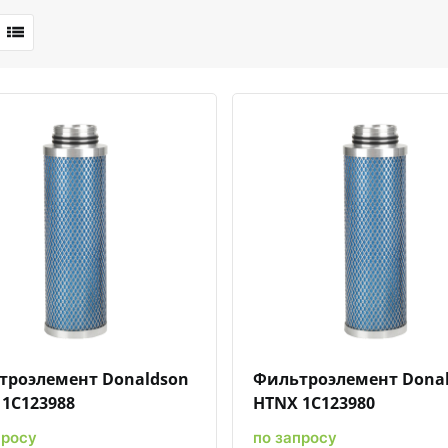
Быстрый просмотр
Добавить к сравнению
Добавить в избранное
Быстрый просмотр
Добавить к сравн
Добавит
троэлемент Donaldson
Фильтроэлемент Dona
1C123988
HTNX 1C123980
просу
по запросу