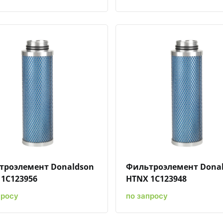
Быстрый просмотр
Добавить к сравнению
Добавить в избранное
Быстрый просмотр
Добавить к сравн
Добавит
троэлемент Donaldson
Фильтроэлемент Dona
1C123956
HTNX 1C123948
просу
по запросу