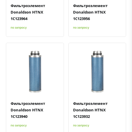
Фильтроэлемент
Фильтроэлемент
Donaldson HTNX
Donaldson HTNX
1C123964
1C123956
по запросу
по запросу
Быстрый просмотр
Добавить к сравнению
Добавить в избранное
Быстрый просмотр
Добавить к сравнению
Добавить в избранное
Фильтроэлемент
Фильтроэлемент
Donaldson HTNX
Donaldson HTNX
1C123940
1C123932
по запросу
по запросу