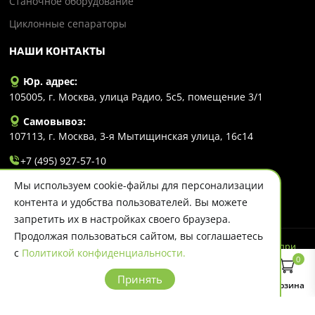
Станочное оборудование
Циклонные сепараторы
НАШИ КОНТАКТЫ
Юр. адрес:
105005, г. Москва, улица Радио, 5с5, помещение 3/1
Самовывоз:
107113, г. Москва, 3-я Мытищинская улица, 16с14
+7 (495) 927-57-10
Мы используем cookie-файлы для персонализации
info@evlart.ru
контента и удобства пользователей. Вы можете
запретить их в настройках своего браузера.
Продолжая пользоваться сайтом, вы соглашаетесь
© 2026 Evlart. Сайт несет информационный характер и ни при
с
Политикой конфиденциальности.
каких обстоятельствах не является публичной офертой.
0
Политика конфиденциальности
Принять
Главная
Каталог
Поиск
Корзина