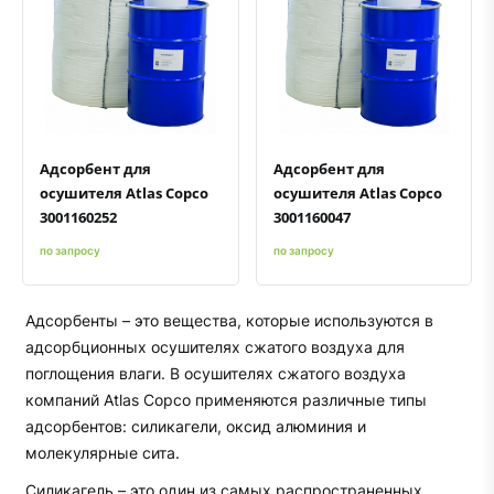
Быстрый просмотр
Добавить к сравнению
Добавить в избранное
Быстрый просмотр
Добавить к сравнению
Добавить в избранное
Адсорбент для
Адсорбент для
осушителя Atlas Copco
осушителя Atlas Copco
3001160252
3001160047
по запросу
по запросу
Адсорбенты – это вещества, которые используются в
адсорбционных осушителях сжатого воздуха для
поглощения влаги. В осушителях сжатого воздуха
компаний Atlas Copco применяются различные типы
адсорбентов: силикагели, оксид алюминия и
молекулярные сита.
Силикагель – это один из самых распространенных