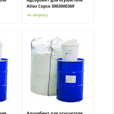
Atlas Copco 3003000369
по запросу
ению
ь в избранное
Быстрый просмотр
Добавить к сравнению
Добавить в избранное
еля
Адсорбент для осушителя