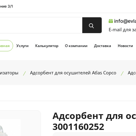
ние 3/1
info@evla
E-mail для 
авная
Услуги
Калькулятор
О компании
Доставка
Новости
лизаторы
Адсорбент для осушителей Atlas Copco
Адс
Адсорбент для ос
3001160252