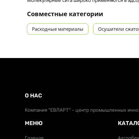
Молекулярные сита широко применяются в адсо
Совместные категории
Расходные материалы
Осушители сжато
О НАС
Компания "ЕВЛАРТ" - центр промышленных иннов
МЕНЮ
КАТАЛ
Главная
Адсорбен