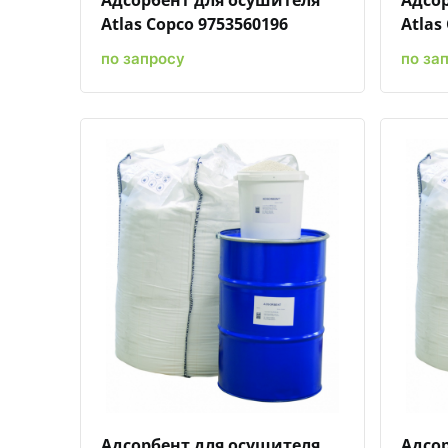
Atlas Copco 9753560196
Atlas
по запросу
по за
Быстрый просмотр
Добавить к сравнению
Добавить в избранное
Адсорбент для осушителя
Адсо