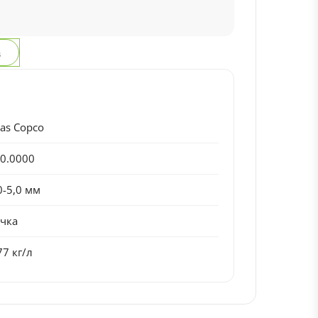
з
las Copco
0.0000
0-5,0 мм
чка
77 кг/л