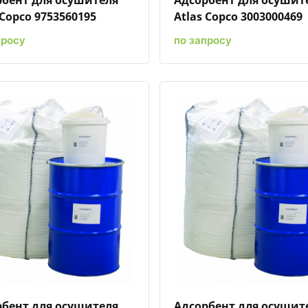
 Copco 9753560195
Atlas Copco 3003000469
просу
по запросу
Быстрый просмотр
Добавить к сравнению
Добавить в избранное
Быстрый просмотр
Добавить к сравн
Добавит
рбент для осушителя
Адсорбент для осушит