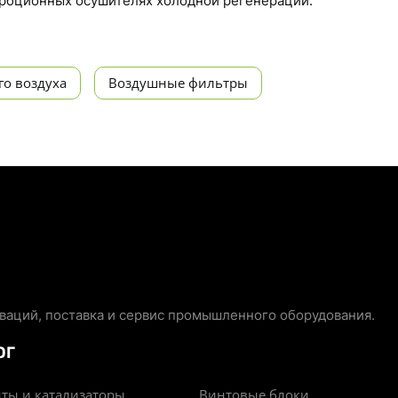
рбционных осушителях холодной регенерации.
го воздуха
Воздушные фильтры
аций, поставка и сервис промышленного оборудования.
ОГ
ты и катализаторы
Винтовые блоки