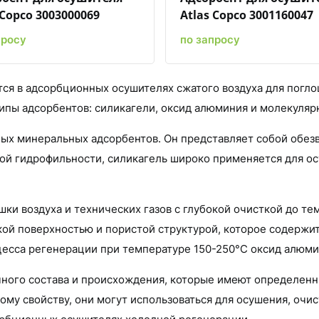
 Copco 3003000069
Atlas Copco 3001160047
просу
по запросу
тся в адсорбционных осушителях сжатого воздуха для погло
ипы адсорбентов: силикагели, оксид алюминия и молекуляр
ных минеральных адсорбентов. Он представляет собой обе
ой гидрофильности, силикагель широко применяется для о
и воздуха и технических газов с глубокой очисткой до тем
ой поверхностью и пористой структурой, которое содержитс
роцесса регенерации при температуре 150-250°С оксид алюм
чного состава и происхождения, которые имеют определенн
му свойству, они могут использоваться для осушения, очис