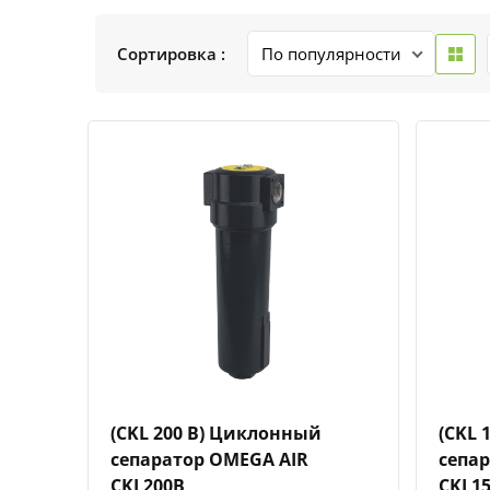
Сортировка :
Быстрый просмотр
Добавить к сравнению
Добавить в избранное
(CKL 200 B) Циклонный
(CKL 
сепаратор OMEGA AIR
сепа
CKL200B
CKL1