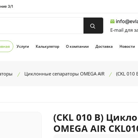
ние 3/1
info@evla
E-mail для 
авная
Услуги
Калькулятор
О компании
Доставка
Новости
аторы
Циклонные сепараторы OMEGA AIR
(CKL 010
(CKL 010 B) Цикл
OMEGA AIR CKL01