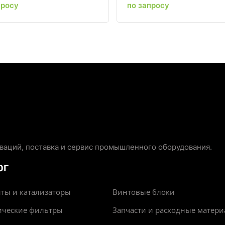
просу
по запросу
аций, поставка и сервис промышленного оборудования.
ОГ
ты и катализаторы
Винтовые блоки
ические фильтры
Запчасти и расходные матер