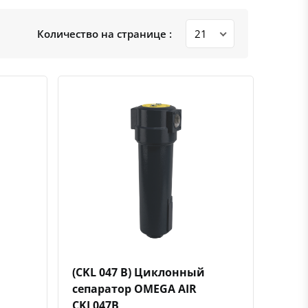
Количество на странице :
ению
ь в избранное
Быстрый просмотр
Добавить к сравнению
Добавить в избранное
(CKL 047 B) Циклонный
сепаратор OMEGA AIR
CKL047B