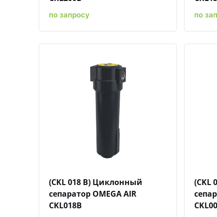
по запросу
по за
Быстрый просмотр
Добавить к сравнению
Добавить в избранное
(CKL 018 B) Циклонный
(CKL 
сепаратор OMEGA AIR
сепа
CKL018B
CKL0