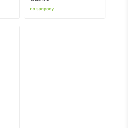
по запросу
ению
ь в избранное