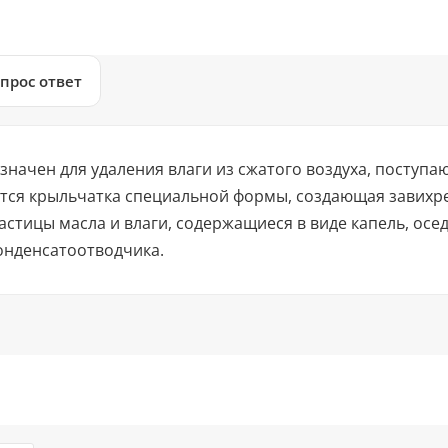
прос ответ
начен для удаления влаги из сжатого воздуха, поступа
тся крыльчатка специальной формы, создающая завихре
стицы масла и влаги, содержащиеся в виде капель, осед
онденсатоотводчика.