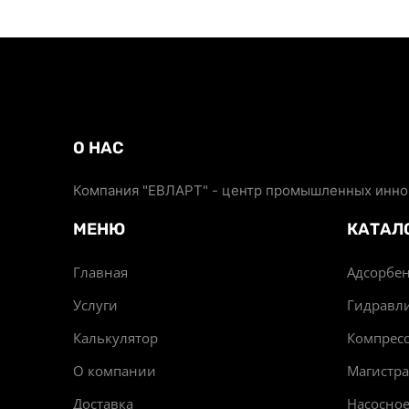
О НАС
Компания "ЕВЛАРТ" - центр промышленных иннов
МЕНЮ
КАТАЛ
Главная
Адсорбен
Услуги
Гидравл
Калькулятор
Компрес
О компании
Магистр
Доставка
Насосно