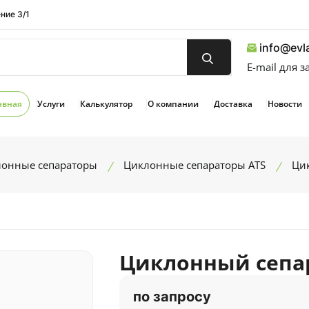
ние 3/1
info@evla
E-mail для 
авная
Услуги
Калькулятор
О компании
Доставка
Новости
онные сепараторы
Циклонные сепараторы ATS
Ци
Циклонный сепар
по запросу