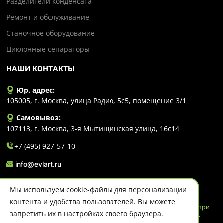
Разделители конденсата
Ремонт и обслуживание
Станочное оборудование
Циклонные сепараторы
НАШИ КОНТАКТЫ
Юр. адрес:
105005, г. Москва, улица Радио, 5с5, помещение 3/1
Самовывоз:
107113, г. Москва, 3-я Мытищинская улица, 16с14
+7 (495) 927-57-10
info@evlart.ru
Мы используем cookie-файлы для персонализации
контента и удобства пользователей. Вы можете
© 2026 Evlart. Сайт несет информационный характер и ни при
запретить их в настройках своего браузера.
каких обстоятельствах не является публичной офертой.
Политика конфиденциальности