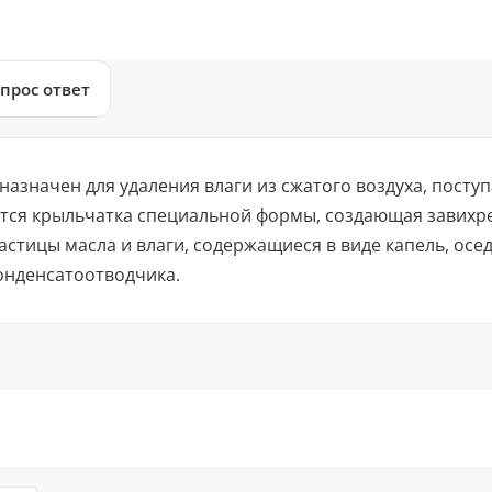
прос ответ
азначен для удаления влаги из сжатого воздуха, посту
тся крыльчатка специальной формы, создающая завихре
стицы масла и влаги, содержащиеся в виде капель, осед
онденсатоотводчика.