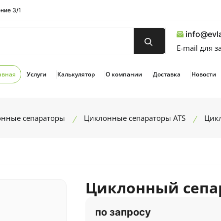
ние 3/1
info@evla
E-mail для 
авная
Услуги
Калькулятор
О компании
Доставка
Новости
нные сепараторы
Циклонные сепараторы ATS
Цикл
Циклонный сепар
по запросу