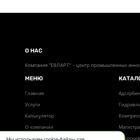
О НАС
Компания "ЕВЛАРТ" - центр промышленных иннов
МЕНЮ
КАТАЛ
Главная
Адсорбен
Услуги
Гидравл
Калькулятор
Компрес
О компании
Магистр
Доставка
Насосно
Мы используем cookie-файлы для