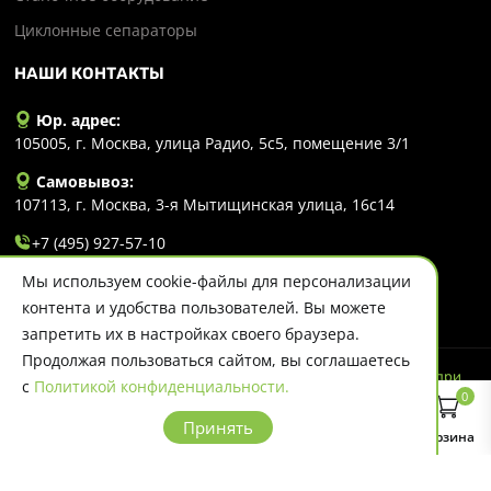
Циклонные сепараторы
НАШИ КОНТАКТЫ
Юр. адрес:
105005, г. Москва, улица Радио, 5с5, помещение 3/1
Самовывоз:
107113, г. Москва, 3-я Мытищинская улица, 16с14
+7 (495) 927-57-10
Мы используем cookie-файлы для персонализации
info@evlart.ru
контента и удобства пользователей. Вы можете
запретить их в настройках своего браузера.
Продолжая пользоваться сайтом, вы соглашаетесь
© 2026 Evlart. Сайт несет информационный характер и ни при
с
Политикой конфиденциальности.
каких обстоятельствах не является публичной офертой.
0
Политика конфиденциальности
Принять
Главная
Каталог
Поиск
Корзина