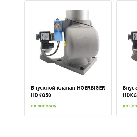
Быстрый просмотр
Добавить к сравнению
Добавить в избранное
Впускной клапан HOERBIGER
Впус
HDKO50
HDKG
по запросу
по за