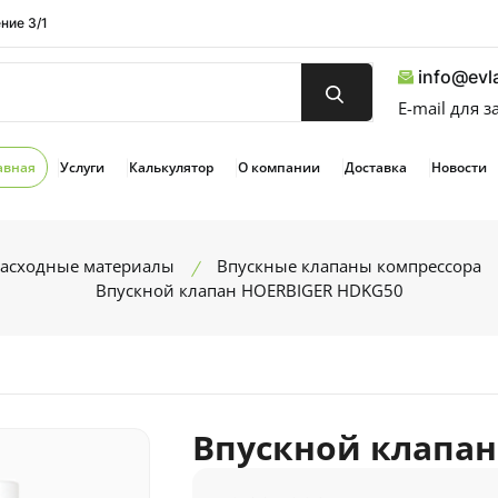
ние 3/1
info@evla
E-mail для 
авная
Услуги
Калькулятор
О компании
Доставка
Новости
расходные материалы
Впускные клапаны компрессора
Впускной клапан HOERBIGER HDKG50
Впускной клапан