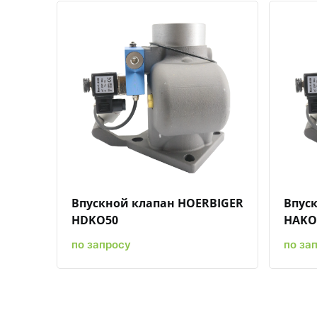
Быстрый просмотр
Добавить к сравнению
Добавить в избранное
Впускной клапан HOERBIGER
Впус
HDKO50
HAKO
по запросу
по за