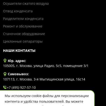
Осушители сжатого воздуха
Отвод конденсата
Разделители конденсата
Ремонт и обслуживание
Станочное оборудование
Циклонные сепараторы
НАШИ КОНТАКТЫ
Юр. адрес:
105005, г. Москва, улица Радио, 5с5, помещение 3/1
Самовывоз:
107113, г. Москва, 3-я Мытищинская улица, 16с14
+7 (495) 927-57-10
Мы используем cookie-файлы для персонализации
info@evlart.ru
контента и удобства пользователей. Вы можете