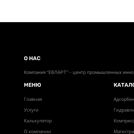
О НАС
Компания "ЕВЛАРТ" - центр промышленных иннов
МЕНЮ
КАТАЛ
Главная
Адсорбен
Услуги
Гидравл
Калькулятор
Компрес
О компании
Магистр