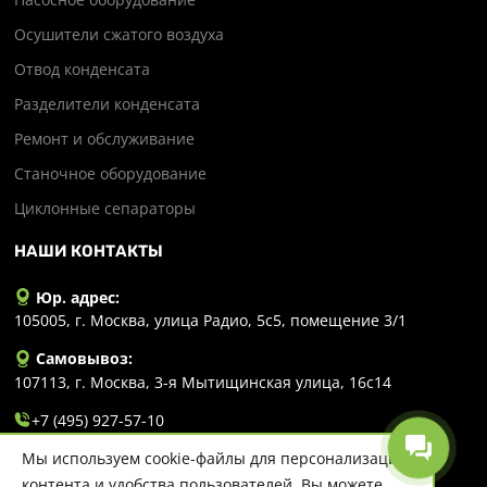
Осушители сжатого воздуха
Отвод конденсата
Разделители конденсата
Ремонт и обслуживание
Станочное оборудование
Циклонные сепараторы
НАШИ КОНТАКТЫ
Юр. адрес:
105005, г. Москва, улица Радио, 5с5, помещение 3/1
Самовывоз:
107113, г. Москва, 3-я Мытищинская улица, 16с14
+7 (495) 927-57-10
Мы используем cookie-файлы для персонализации
info@evlart.ru
контента и удобства пользователей. Вы можете