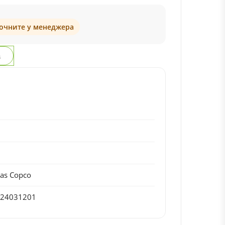
точните у менеджера
з
4
5
5
las Copco
724031201