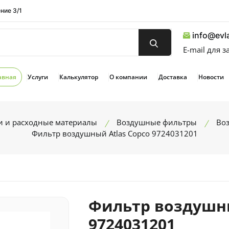
ние 3/1
info@evla
E-mail для 
авная
Услуги
Калькулятор
О компании
Доставка
Новости
и и расходные материалы
Воздушные фильтры
Воз
Фильтр воздушный Atlas Copco 9724031201
Фильтр воздушны
9724031201