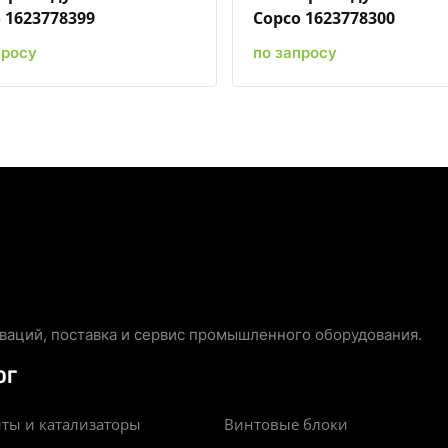
 1623778399
Copco 1623778300
просу
по запросу
аций, поставка и сервис промышленного оборудования.
ОГ
ты и катализаторы
Винтовые блоки