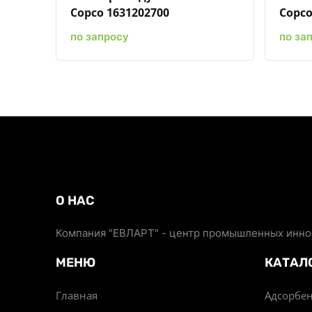
Copco 1631202700
Copco
по запросу
по за
О НАС
Компания "ЕВЛАРТ" - центр промышленных иннов
МЕНЮ
КАТАЛ
Главная
Адсорбен