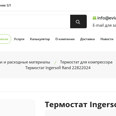
ние 3/1
info@evla
E-mail для 
авная
Услуги
Калькулятор
О компании
Доставка
Новости
ти и расходные материалы
Термостат для компрессора
Термостат Ingersoll Rand 22822024
Термостат Ingerso