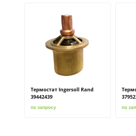
Быстрый просмотр
Добавить к сравнению
Добавить в избранное
Термостат Ingersoll Rand
Термо
39442439
37952
по запросу
по за