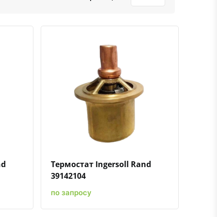
ению
ь в избранное
Быстрый просмотр
Добавить к сравнению
Добавить в избранное
nd
Термостат Ingersoll Rand
39142104
по запросу