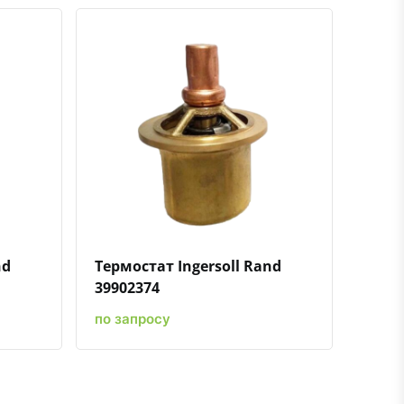
ению
ь в избранное
Быстрый просмотр
Добавить к сравнению
Добавить в избранное
nd
Термостат Ingersoll Rand
39902374
по запросу