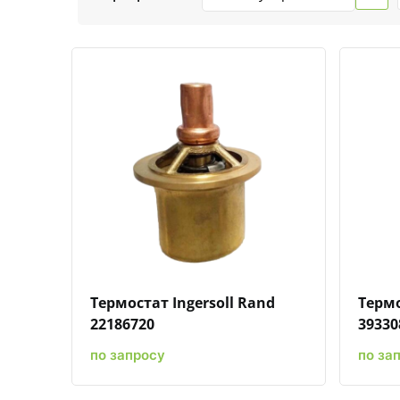
Быстрый просмотр
Добавить к сравнению
Добавить в избранное
Термостат Ingersoll Rand
Термо
22186720
39330
по запросу
по за