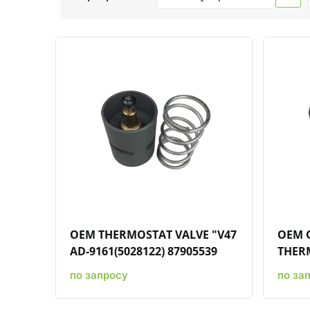
Быстрый просмотр
Добавить к сравнению
Добавить в избранное
OEM THERMOSTAT VALVE "V47
OEM O
AD-9161(5028122) 87905539
THERM
по запросу
по за