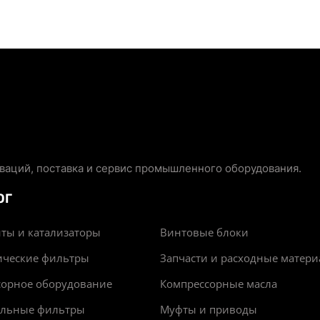
аций, поставка и сервис промышленного оборудования.
ОГ
ты и катализаторы
Винтовые блоки
ические фильтры
Запчасти и расходные матер
сорное оборудование
Компрессорные масла
альные фильтры
Муфты и приводы