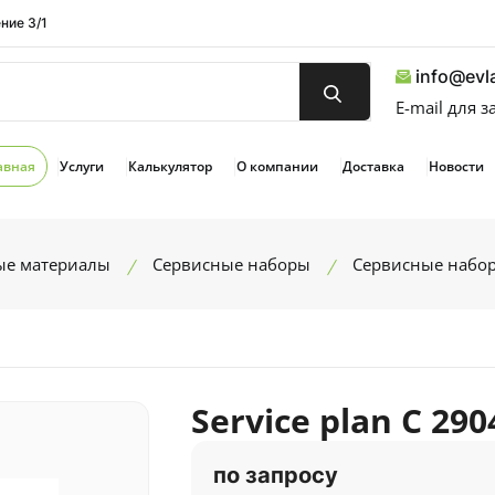
ние 3/1
info@evla
E-mail для 
авная
Услуги
Калькулятор
О компании
Доставка
Новости
ые материалы
Сервисные наборы
Сервисные набо
Service plan C 29
по запросу