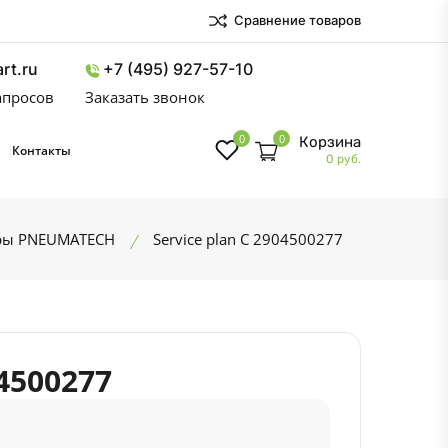
Сравнение товаров
rt.ru
+7 (495) 927-57-10
запросов
Заказать звонок
0
0
Корзина
Контакты
0 руб.
ры PNEUMATECH
Service plan C 2904500277
04500277