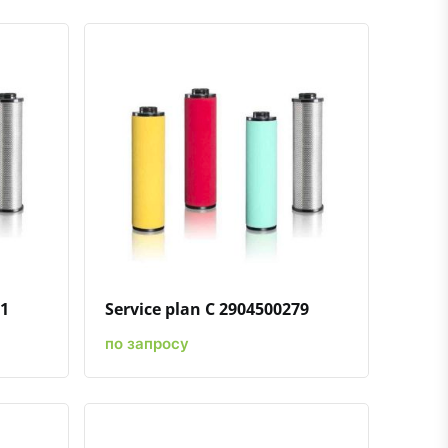
ению
ь в избранное
Быстрый просмотр
Добавить к сравнению
Добавить в избранное
81
Service plan C 2904500279
по запросу