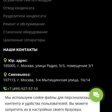
Отвод конденсата
Разделители конденсата
Ремонт и обслуживание
Станочное оборудование
Циклонные сепараторы
НАШИ КОНТАКТЫ
Юр. адрес:
105005, г. Москва, улица Радио, 5с5, помещение 3/1
Самовывоз:
107113, г. Москва, 3-я Мытищинская улица, 16с14
+7 (495) 927-57-10
Мы используем cookie-файлы для персонализации
info@evlart.ru
контента и удобства пользователей. Вы можете
запретить их в настройках своего браузера.