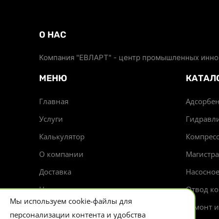
О НАС
Компания "ЕВЛАРТ" - центр промышленных иннов
МЕНЮ
КАТАЛ
Главная
Адсорбен
Услуги
Гидравл
Калькулятор
Компрес
О компании
Магистр
Доставка
Насосно
Новости
Отвод ко
Мы используем cookie-файлы для
Контакты
Ремонт 
персонализации контента и удобства