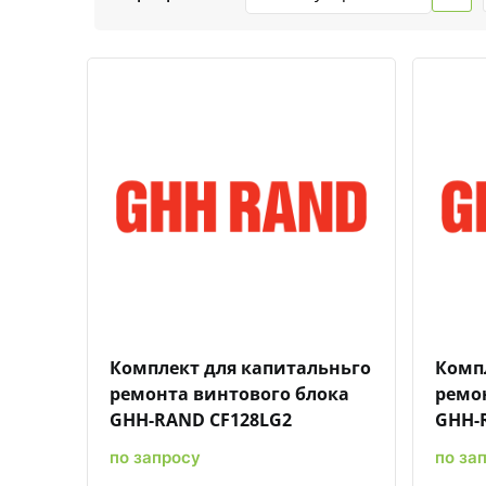
Быстрый просмотр
Добавить к сравнению
Добавить в избранное
Комплект для капитальньго
Комп
ремонта винтового блока
ремо
GHH-RAND CF128LG2
GHH-
по запросу
по за