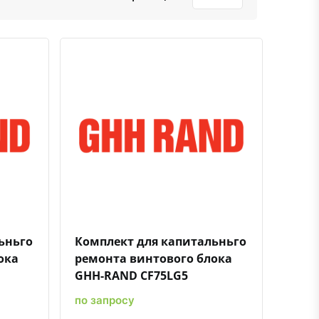
ению
ь в избранное
Быстрый просмотр
Добавить к сравнению
Добавить в избранное
ьньго
Комплект для капитальньго
ока
ремонта винтового блока
GHH-RAND CF75LG5
по запросу