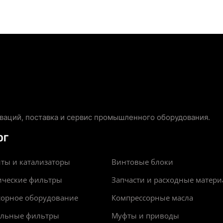
аций, поставка и сервис промышленного оборудования.
ОГ
ты и катализаторы
Винтовые блоки
ические фильтры
Запчасти и расходные матер
сорное оборудование
Компрессорные масла
альные фильтры
Муфты и приводы