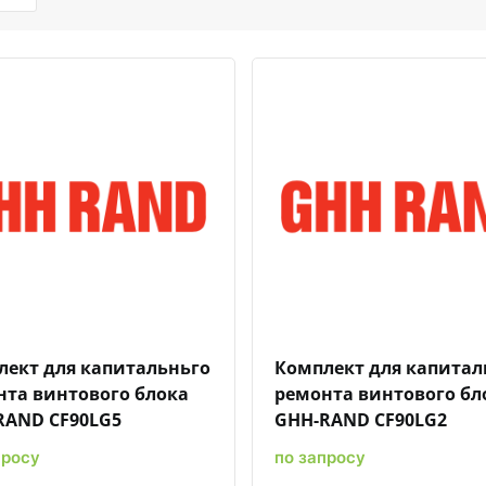
Быстрый просмотр
Добавить к сравнению
Добавить в избранное
Быстрый просмотр
Добавить к сравн
Добавит
лект для капитальньго
Комплект для капитал
нта винтового блока
ремонта винтового бл
RAND CF90LG5
GHH-RAND CF90LG2
просу
по запросу