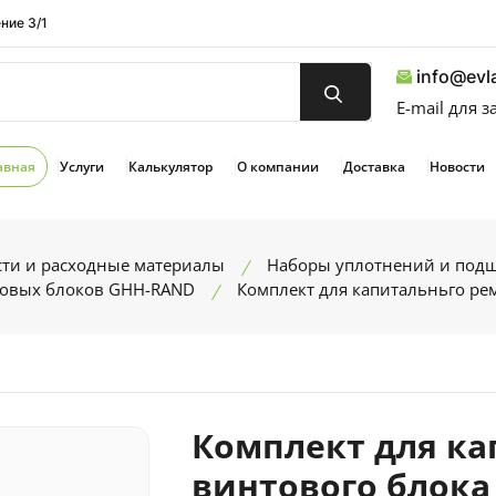
ние 3/1
info@evla
E-mail для 
авная
Услуги
Калькулятор
О компании
Доставка
Новости
сти и расходные материалы
Наборы уплотнений и под
товых блоков GHH-RAND
Комплект для капитальньго ре
Комплект для ка
винтового блока