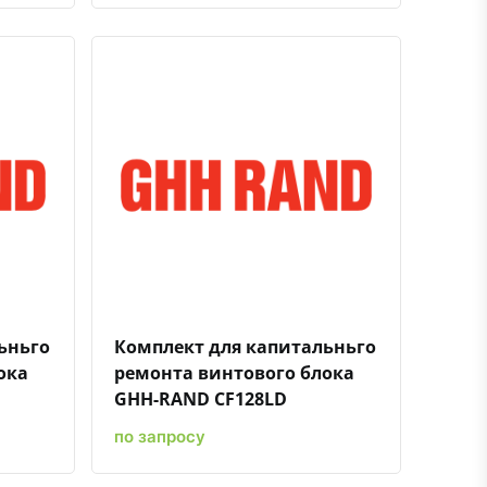
ению
ь в избранное
Быстрый просмотр
Добавить к сравнению
Добавить в избранное
ьньго
Комплект для капитальньго
ока
ремонта винтового блока
GHH-RAND CF128LD
по запросу