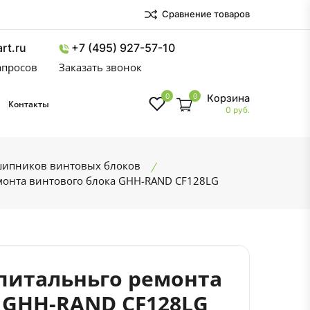
Сравнение товаров
rt.ru
+7 (495) 927-57-10
запросов
Заказать звонок
0
0
Корзина
Контакты
0 руб.
шипников винтовых блоков
монта винтового блока GHH-RAND CF128LG
питальньго ремонта
 GHH-RAND CF128LG