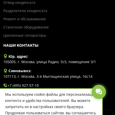
Отвод конденсата
Разделители конденсата
Ремонт и обслуживание
Станочное оборудование
Циклонные сепараторы
НАШИ КОНТАКТЫ
Юр. адрес:
105005, г. Москва, улица Радио, 5с5, помещение 3/1
Самовывоз:
107113, г. Москва, 3-я Мытищинская улица, 16с14
+7 (495) 927-57-10
Мы используем cookie-файлы для персонализации
info@evlart.ru
контента и удобства пользователей. Вы можете
запретить их в настройках своего браузера.
Продолжая пользоваться сайтом, вы соглашаетесь