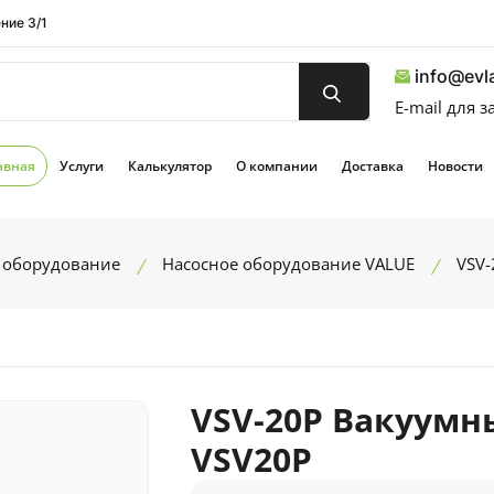
ние 3/1
info@evla
E-mail для 
авная
Услуги
Калькулятор
О компании
Доставка
Новости
 оборудование
Насосное оборудование VALUE
VSV-
VSV-20P Вакуумн
VSV20P