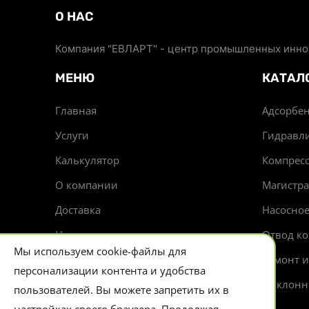
О НАС
Компания "ЕВЛАРТ" - центр промышленных иннов
МЕНЮ
КАТАЛ
Главная
Адсорбен
Услуги
Гидравл
Калькулятор
Компрес
О компании
Магистр
Доставка
Насосно
Новости
Отвод ко
Мы используем cookie-файлы для
Контакты
Ремонт 
персонализации контента и удобства
Циклонн
пользователей. Вы можете запретить их в