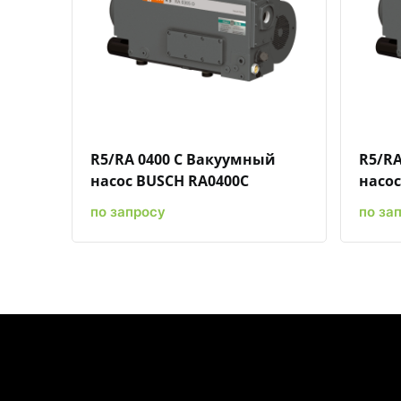
Быстрый просмотр
Добавить к сравнению
Добавить в избранное
R5/RA 0400 C Вакуумный
R5/RA
насос BUSCH RA0400C
насос
по запросу
по за