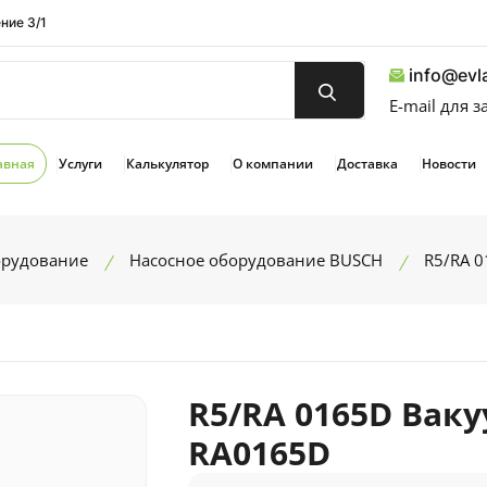
ние 3/1
info@evla
E-mail для 
авная
Услуги
Калькулятор
О компании
Доставка
Новости
орудование
Насосное оборудование BUSCH
R5/RA 
R5/RA 0165D Вак
RA0165D