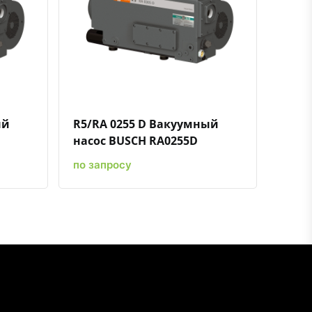
ению
ь в избранное
Быстрый просмотр
Добавить к сравнению
Добавить в избранное
ый
R5/RA 0255 D Вакуумный
насос BUSCH RA0255D
по запросу