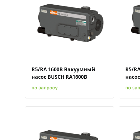
Быстрый просмотр
Добавить к сравнению
Добавить в избранное
R5/RA 1600B Вакуумный
R5/R
насос BUSCH RA1600B
насос
по запросу
по за