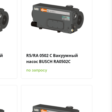
ению
ь в избранное
Быстрый просмотр
Добавить к сравнению
Добавить в избранное
ый
R5/RA 0502 C Вакуумный
насос BUSCH RA0502C
по запросу