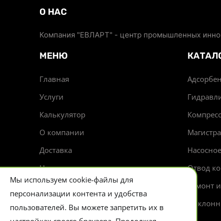
О НАС
Компания "ЕВЛАРТ" - центр промышленных иннов
МЕНЮ
КАТАЛ
Главная
Адсорбен
Услуги
Гидравл
Калькулятор
Компрес
О компании
Магистр
Доставка
Насосно
Новости
Отвод ко
Мы используем cookie-файлы для
Контакты
Ремонт 
персонализации контента и удобства
Циклонн
пользователей. Вы можете запретить их в