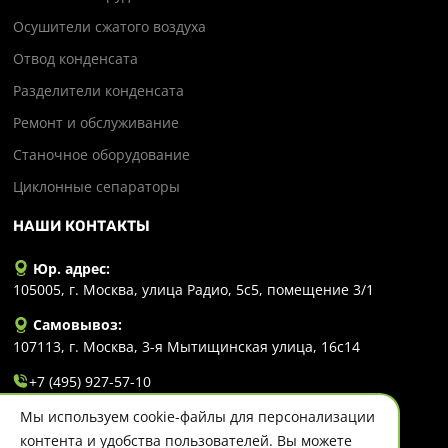
Осушители сжатого воздуха
Отвод конденсата
Разделители конденсата
Ремонт и обслуживание
Станочное оборудование
Циклонные сепараторы
НАШИ КОНТАКТЫ
Юр. адрес:
105005, г. Москва, улица Радио, 5с5, помещение 3/1
Самовывоз:
107113, г. Москва, 3-я Мытищинская улица, 16с14
+7 (495) 927-57-10
Мы используем cookie-файлы для персонализации
info@evlart.ru
контента и удобства пользователей. Вы можете