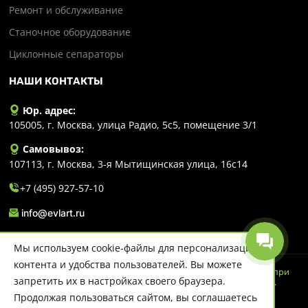
Ремонт и обслуживание
Станочное оборудование
Циклонные сепараторы
НАШИ КОНТАКТЫ
Юр. адрес:
105005, г. Москва, улица Радио, 5с5, помещение 3/1
Самовывоз:
107113, г. Москва, 3-я Мытищинская улица, 16с14
+7 (495) 927-57-10
info@evlart.ru
Мы используем cookie-файлы для персонализации
контента и удобства пользователей. Вы можете
© 2026 Evlart. Сайт несет информационный характер и ни при
запретить их в настройках своего браузера.
каких обстоятельствах не является публичной офертой.
Политика конфиденциальности
Продолжая пользоваться сайтом, вы соглашаетесь