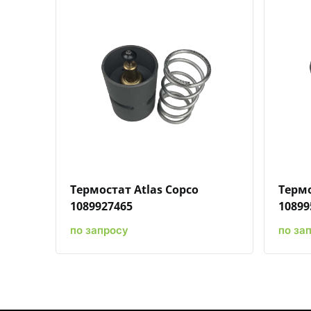
Быстрый просмотр
Добавить к сравнению
Добавить в избранное
Термостат Atlas Copco
Термо
1089927465
10899
по запросу
по за