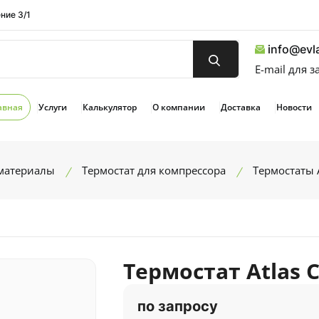
ние 3/1
info@evla
E-mail для 
авная
Услуги
Калькулятор
О компании
Доставка
Новости
 материалы
Термостат для компрессора
Термостаты A
Термостат Atlas 
по запросу