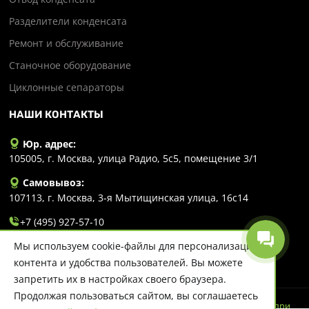
Разделители конденсата
Ремонт и обслуживание
Станочное оборудование
Циклонные сепараторы
НАШИ КОНТАКТЫ
Юр. адрес:
105005, г. Москва, улица Радио, 5с5, помещение 3/1
Самовывоз:
107113, г. Москва, 3-я Мытищинская улица, 16с14
+7 (495) 927-57-10
Мы используем cookie-файлы для персонализации
info@evlart.ru
контента и удобства пользователей. Вы можете
запретить их в настройках своего браузера.
Продолжая пользоваться сайтом, вы соглашаетесь
© 2026 Evlart. Сайт несет информационный характер и ни при