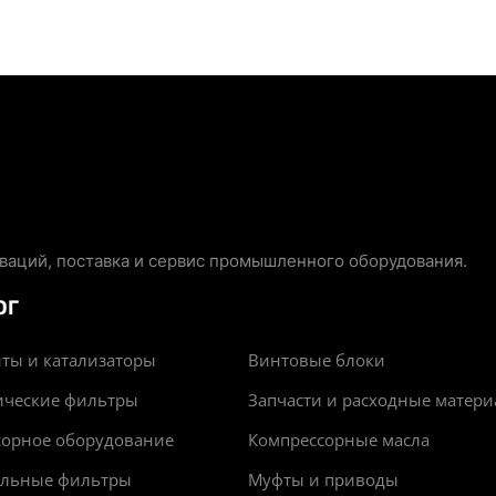
аций, поставка и сервис промышленного оборудования.
ОГ
ты и катализаторы
Винтовые блоки
ические фильтры
Запчасти и расходные матер
сорное оборудование
Компрессорные масла
альные фильтры
Муфты и приводы