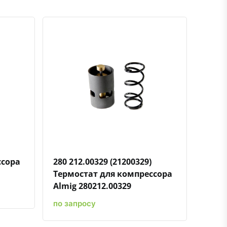
ению
ь в избранное
Быстрый просмотр
Добавить к сравнению
Добавить в избранное
ссора
280 212.00329 (21200329)
Термостат для компрессора
Almig 280212.00329
по запросу