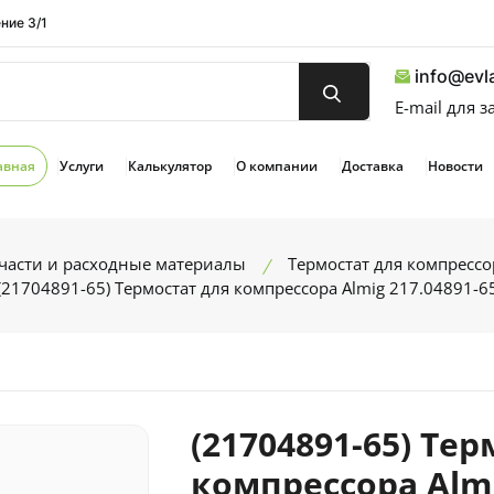
ние 3/1
info@evla
E-mail для 
авная
Услуги
Калькулятор
О компании
Доставка
Новости
части и расходные материалы
Термостат для компрессо
(21704891-65) Термостат для компрессора Almig 217.04891-6
(21704891-65) Те
компрессора Almi