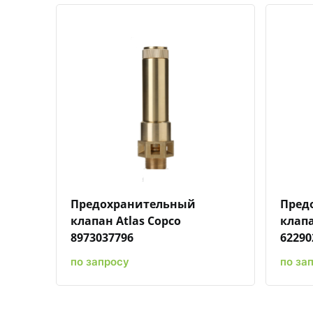
Быстрый просмотр
Добавить к сравнению
Добавить в избранное
Предохранительный
Пред
клапан Atlas Copco
клапа
8973037796
62290
по запросу
по за