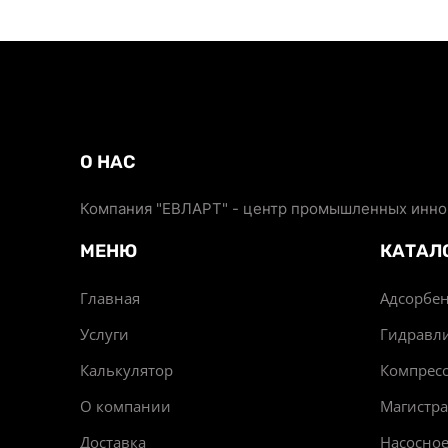
О НАС
Компания "ЕВЛАРТ" - центр промышленных иннов
МЕНЮ
КАТАЛ
Главная
Адсорбен
Услуги
Гидравл
Калькулятор
Компрес
О компании
Магистр
Доставка
Насосно