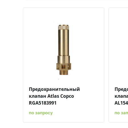
Быстрый просмотр
Добавить к сравнению
Добавить в избранное
Предохранительный
Пред
клапан Atlas Copco
клапа
RGA5183991
AL154
по запросу
по за