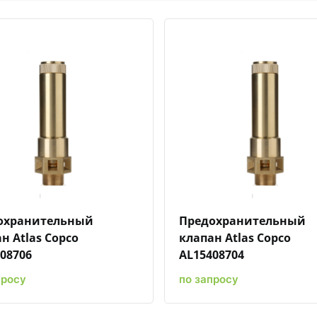
Быстрый просмотр
Добавить к сравнению
Добавить в избранное
Быстрый просмотр
Добавить к сравн
Добавит
охранительный
Предохранительный
н Atlas Copco
клапан Atlas Copco
08706
AL15408704
просу
по запросу