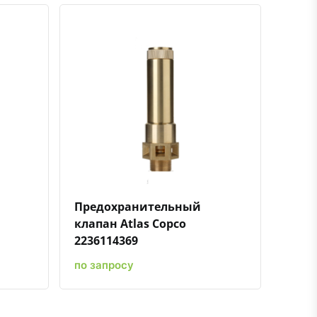
ению
ь в избранное
Быстрый просмотр
Добавить к сравнению
Добавить в избранное
Предохранительный
клапан Atlas Copco
2236114369
по запросу