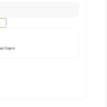
з
las Copco