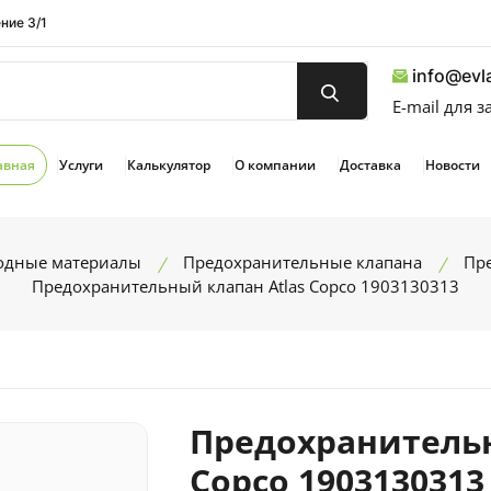
ние 3/1
info@evla
E-mail для 
авная
Услуги
Калькулятор
О компании
Доставка
Новости
ходные материалы
Предохранительные клапана
Пре
Предохранительный клапан Atlas Copco 1903130313
Предохранительн
Copco 1903130313