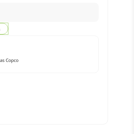
з
las Copco