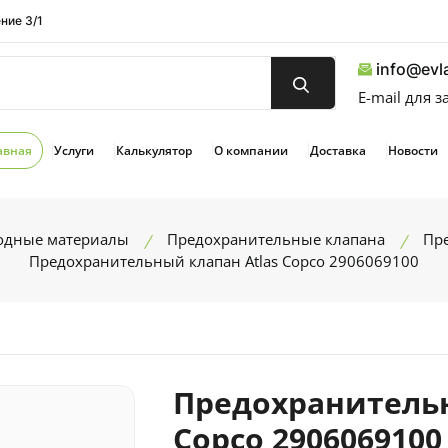
ние 3/1
info@evla
E-mail для 
авная
Услуги
Калькулятор
О компании
Доставка
Новости
ходные материалы
Предохранительные клапана
Пре
Предохранительный клапан Atlas Copco 2906069100
Предохранительн
Copco 2906069100