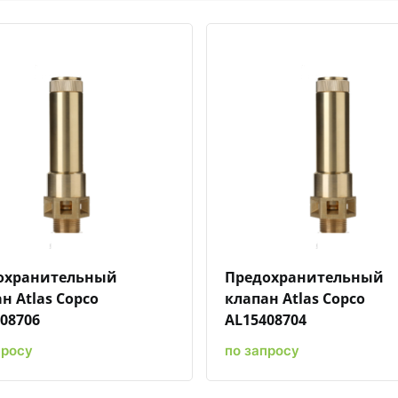
Быстрый просмотр
Добавить к сравнению
Добавить в избранное
Быстрый просмотр
Добавить к сравн
Добавит
охранительный
Предохранительный
н Atlas Copco
клапан Atlas Copco
08706
AL15408704
просу
по запросу