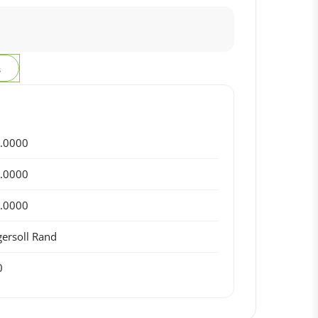
з
.0000
.0000
.0000
gersoll Rand
0