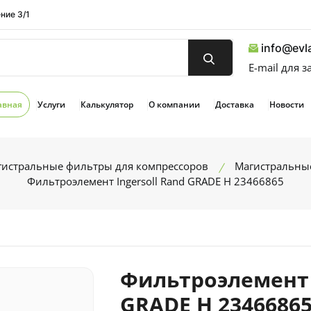
ние 3/1
info@evla
E-mail для 
авная
Услуги
Калькулятор
О компании
Доставка
Новости
гистральные фильтры для компрессоров
Магистральные
Фильтроэлемент Ingersoll Rand GRADE H 23466865
Фильтроэлемент I
GRADE H 2346686