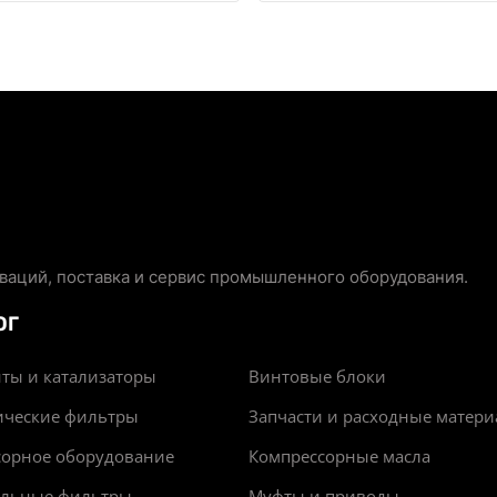
аций, поставка и сервис промышленного оборудования.
ОГ
ты и катализаторы
Винтовые блоки
ические фильтры
Запчасти и расходные матер
сорное оборудование
Компрессорные масла
альные фильтры
Муфты и приводы