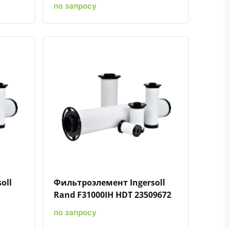
по запросу
ению
ь в избранное
Быстрый просмотр
Добавить к сравнению
Добавить в избранное
oll
Фильтроэлемент Ingersoll
Rand F31000IH HDT 23509672
по запросу