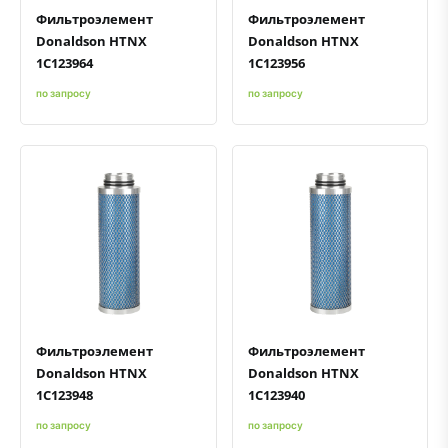
Фильтроэлемент
Фильтроэлемент
Donaldson HTNX
Donaldson HTNX
1C123964
1C123956
по запросу
по запросу
Быстрый просмотр
Добавить к сравнению
Добавить в избранное
Быстрый просмотр
Добавить к сравнению
Добавить в избранное
Фильтроэлемент
Фильтроэлемент
Donaldson HTNX
Donaldson HTNX
1C123948
1C123940
по запросу
по запросу