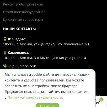
Ремонт и обслуживание
Станочное оборудование
Циклонные сепараторы
НАШИ КОНТАКТЫ
Юр. адрес:
105005, г. Москва, улица Радио, 5с5, помещение 3/1
Самовывоз:
107113, г. Москва, 3-я Мытищинская улица, 16с14
+7 (495) 927-57-10
Мы используем cookie-файлы для персонализации
info@evlart.ru
контента и удобства пользователей. Вы можете
запретить их в настройках своего браузера.
Продолжая пользоваться сайтом, вы соглашаетесь
© 2026 Evlart. Сайт несет информационный характер и ни при
с
Политикой конфиденциальности.
каких обстоятельствах не является публичной офертой.
0
Политика конфиденциальности
Принять