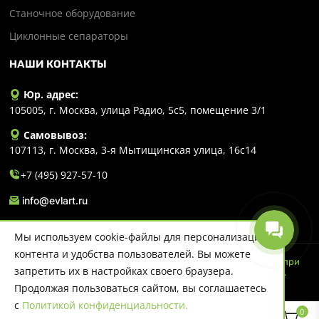
Станочное оборудование
Циклонные сепараторы
НАШИ КОНТАКТЫ
Юр. адрес:
105005, г. Москва, улица Радио, 5с5, помещение 3/1
Самовывоз:
107113, г. Москва, 3-я Мытищинская улица, 16с14
+7 (495) 927-57-10
info@evlart.ru
Мы используем cookie-файлы для персонализации
контента и удобства пользователей. Вы можете
© 2026 Evlart. Сайт несет информационный характер и ни при
запретить их в настройках своего браузера.
каких обстоятельствах не является публичной офертой.
Политика конфиденциальности
Продолжая пользоваться сайтом, вы соглашаетесь
с
Политикой конфиденциальности.
0