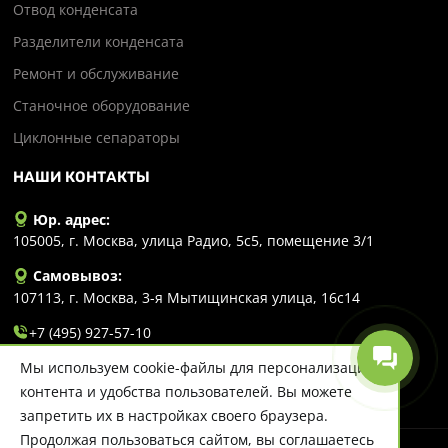
Отвод конденсата
Разделители конденсата
Ремонт и обслуживание
Станочное оборудование
Циклонные сепараторы
НАШИ КОНТАКТЫ
Юр. адрес:
105005, г. Москва, улица Радио, 5с5, помещение 3/1
Самовывоз:
107113, г. Москва, 3-я Мытищинская улица, 16с14
+7 (495) 927-57-10
Мы используем cookie-файлы для персонализации
info@evlart.ru
контента и удобства пользователей. Вы можете
запретить их в настройках своего браузера.
Продолжая пользоваться сайтом, вы соглашаетесь