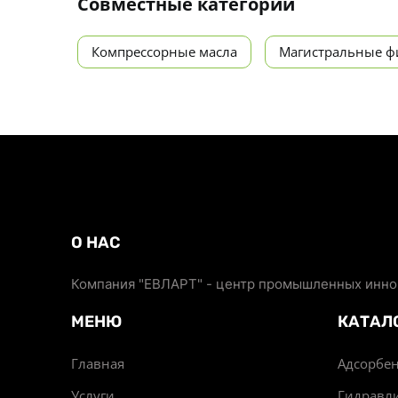
Совместные категории
Компрессорные масла
Магистральные ф
О НАС
Компания "ЕВЛАРТ" - центр промышленных иннов
МЕНЮ
КАТАЛ
Главная
Адсорбен
Услуги
Гидравл