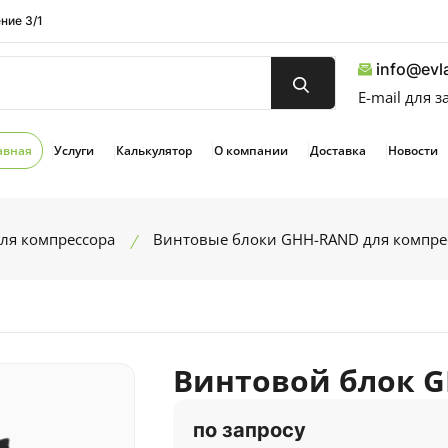
ние 3/1
info@evla
E-mail для 
авная
Услуги
Калькулятор
О компании
Доставка
Новости
ля компрессора
Винтовые блоки GHH-RAND для компре
Винтовой блок G
по запросу