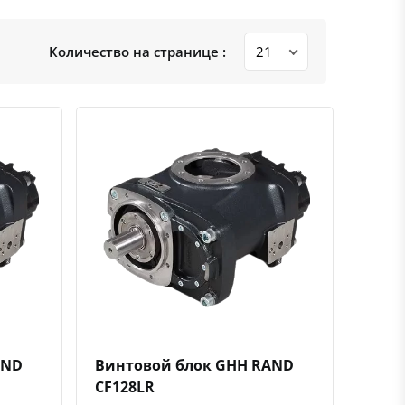
Количество на странице :
ению
ь в избранное
Быстрый просмотр
Добавить к сравнению
Добавить в избранное
AND
Винтовой блок GHH RAND
CF128LR