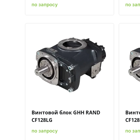
по запросу
по за
Быстрый просмотр
Добавить к сравнению
Добавить в избранное
Винтовой блок GHH RAND
Винт
CF128LG
CF12
по запросу
по за