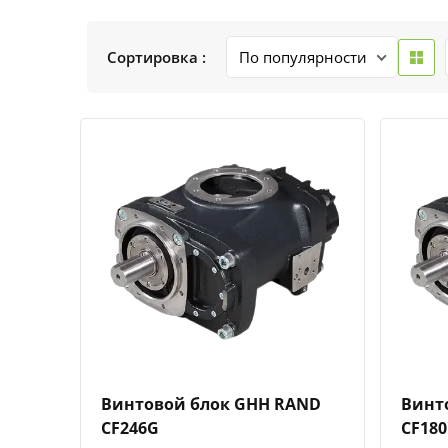
Сортировка :
Быстрый просмотр
Добавить к сравнению
Добавить в избранное
Винтовой блок GHH RAND
Винт
CF246G
CF18