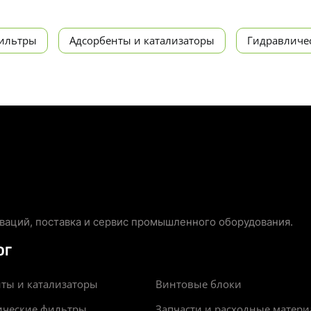
ильтры
Адсорбенты и катализаторы
Гидравличе
аций, поставка и сервис промышленного оборудования.
ОГ
ты и катализаторы
Винтовые блоки
ические фильтры
Запчасти и расходные матер