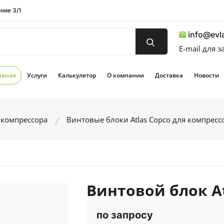
ние 3/1
info@evla
E-mail для 
авная
Услуги
Калькулятор
О компании
Доставка
Новости
 компрессора
Винтовые блоки Atlas Copco для компресс
Винтовой блок At
по запросу