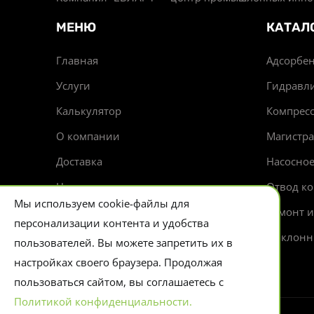
МЕНЮ
КАТАЛ
Главная
Адсорбен
Услуги
Гидравл
Калькулятор
Компрес
О компании
Магистр
Доставка
Насосно
Новости
Отвод ко
Мы используем cookie-файлы для
Контакты
Ремонт 
персонализации контента и удобства
Циклонн
пользователей. Вы можете запретить их в
настройках своего браузера. Продолжая
пользоваться сайтом, вы соглашаетесь с
Политикой конфиденциальности.