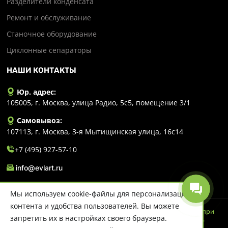
Разделители конденсата
Ремонт и обслуживание
Станочное оборудование
Циклонные сепараторы
НАШИ КОНТАКТЫ
Юр. адрес:
105005, г. Москва, улица Радио, 5с5, помещение 3/1
Самовывоз:
107113, г. Москва, 3-я Мытищинская улица, 16с14
+7 (495) 927-57-10
info@evlart.ru
Мы используем cookie-файлы для персонализации
контента и удобства пользователей. Вы можете
© 2026 Evlart. Сайт несет информационный характер и ни при
запретить их в настройках своего браузера.
каких обстоятельствах не является публичной офертой.
Политика конфиденциальности