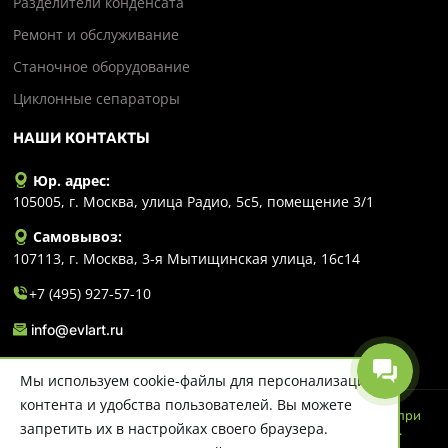
Разделители конденсата
Ремонт и обслуживание
Станочное оборудование
Циклонные сепараторы
НАШИ КОНТАКТЫ
Юр. адрес:
105005, г. Москва, улица Радио, 5с5, помещение 3/1
Самовывоз:
107113, г. Москва, 3-я Мытищинская улица, 16с14
+7 (495) 927-57-10
info@evlart.ru
Мы используем cookie-файлы для персонализации
контента и удобства пользователей. Вы можете
© 2026 Evlart. Сайт несет информационный характер и ни при
запретить их в настройках своего браузера.
каких обстоятельствах не является публичной офертой.
Политика конфиденциальности