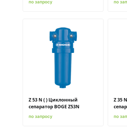
по запросу
по за
Быстрый просмотр
Добавить к сравнению
Добавить в избранное
Z 53 N ( ) Циклонный
Z 35 
сепаратор BOGE Z53N
сепар
по запросу
по за