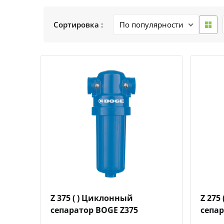
Сортировка :
Быстрый просмотр
Добавить к сравнению
Добавить в избранное
Z 375 ( ) Циклонный
Z 275
сепаратор BOGE Z375
сепар