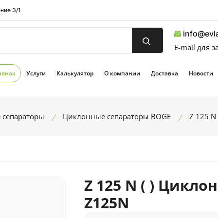
ние 3/1
info@evla
E-mail для 
авная
Услуги
Калькулятор
О компании
Доставка
Новости
 сепараторы
Циклонные сепараторы BOGE
Z 125 N
Z 125 N ( ) Цикл
Z125N