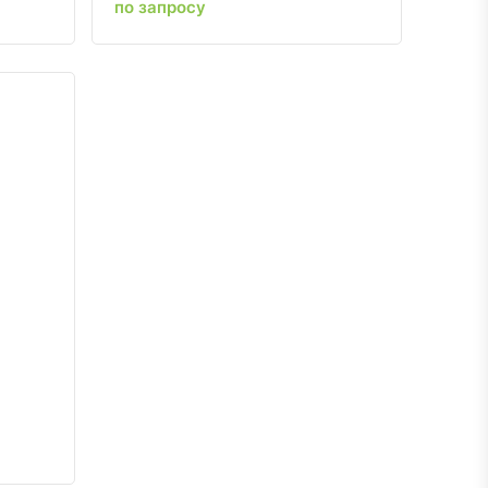
по запросу
ению
ь в избранное