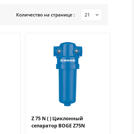
Количество на странице :
ению
ь в избранное
Быстрый просмотр
Добавить к сравнению
Добавить в избранное
Z 75 N ( ) Циклонный
сепаратор BOGE Z75N