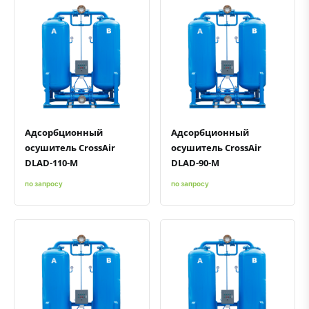
Быстрый просмотр
Добавить к сравнению
Добавить в избранное
Быстрый просмотр
Добавить к сравнению
Добавить в избранное
Адсорбционный
Адсорбционный
осушитель CrossAir
осушитель CrossAir
DLAD-110-M
DLAD-90-M
по запросу
по запросу
Быстрый просмотр
Добавить к сравнению
Добавить в избранное
Быстрый просмотр
Добавить к сравнению
Добавить в избранное