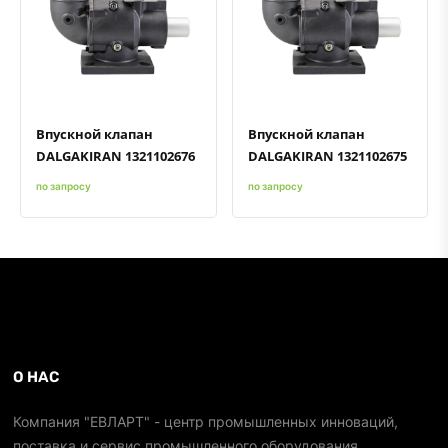
Быстрый просмотр
Добавить к сравнению
Добавить в избранное
Быстрый просмотр
Добавить к сравнению
Добавить в избранное
Впускной клапан
Впускной клапан
DALGAKIRAN 1321102676
DALGAKIRAN 1321102675
по запросу
по запросу
О НАС
Компания "ЕВЛАРТ" - центр промышленных инноваций,
поставка и сервис промышленного оборудования.