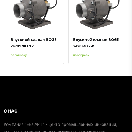
Быстрый просмотр
Добавить к сравнению
Добавить в избранное
Быстрый просмотр
Добавить к сравнению
Добавить в избранное
Впускной клапан BOGE
Впускной клапан BOGE
2420170661P
242034066P
по запросу
по запросу
О НАС
Компания "ЕВЛАРТ" - центр промышленных инноваций,
поставка и сервис промышленного оборудования.