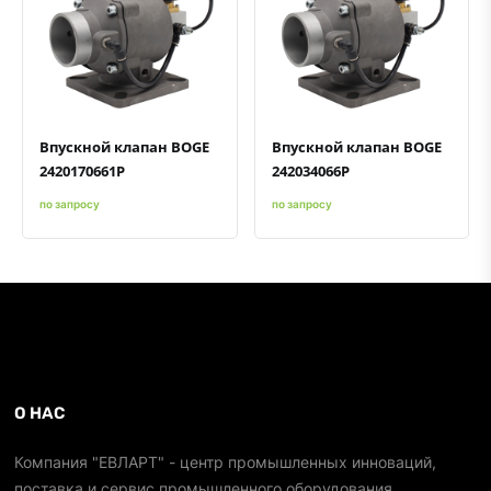
Быстрый просмотр
Добавить к сравнению
Добавить в избранное
Быстрый просмотр
Добавить к сравнению
Добавить в избранное
Впускной клапан BOGE
Впускной клапан BOGE
2420170661P
242034066P
по запросу
по запросу
О НАС
Компания "ЕВЛАРТ" - центр промышленных инноваций,
поставка и сервис промышленного оборудования.