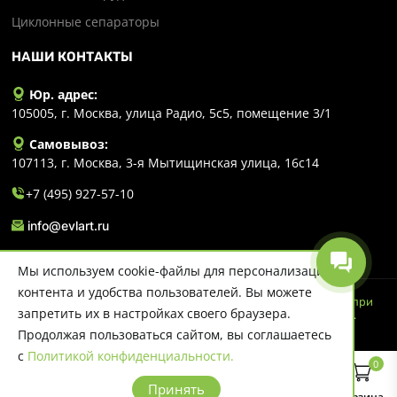
Циклонные сепараторы
НАШИ КОНТАКТЫ
Юр. адрес:
105005, г. Москва, улица Радио, 5с5, помещение 3/1
Самовывоз:
107113, г. Москва, 3-я Мытищинская улица, 16с14
+7 (495) 927-57-10
info@evlart.ru
Мы используем cookie-файлы для персонализации
контента и удобства пользователей. Вы можете
© 2026 Evlart. Сайт несет информационный характер и ни при
запретить их в настройках своего браузера.
каких обстоятельствах не является публичной офертой.
Политика конфиденциальности
Продолжая пользоваться сайтом, вы соглашаетесь
с
Политикой конфиденциальности.
0
Принять
Главная
Каталог
Поиск
Корзина