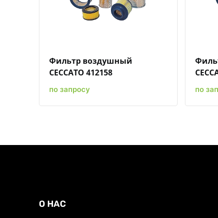
Быстрый просмотр
Добавить к сравнению
Добавить в избранное
Фильтр воздушный
Филь
CECCATO 412158
CECCA
по запросу
по за
О НАС