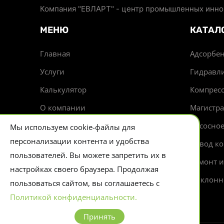
Компания "ЕВЛАРТ" - центр промышленных иннов
МЕНЮ
КАТАЛ
Главная
Адсорбен
Услуги
Гидравл
Калькулятор
Компрес
О компании
Магистр
Доставка
Насосно
Мы используем cookie-файлы для
персонализации контента и удобства
Новости
Отвод ко
пользователей. Вы можете запретить их в
Контакты
Ремонт 
настройках своего браузера. Продолжая
Циклонн
пользоваться сайтом, вы соглашаетесь с
Политикой конфиденциальности.
Принять